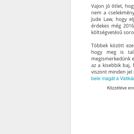
Vajon jó ötlet, ho
nem a cselekményk
Jude Law, hogy e
érdekes még 2016-
költségvetésű soro
Többek között ezek
hogy meg is tal
megismerkedünk eg
az a kisebbik baj,
viszont minden jel
bele magát a Vatiká
Közzétéve enn
XII. Piusz pápa már
SEP
17
1942-ben tudott a
haláltáborokról