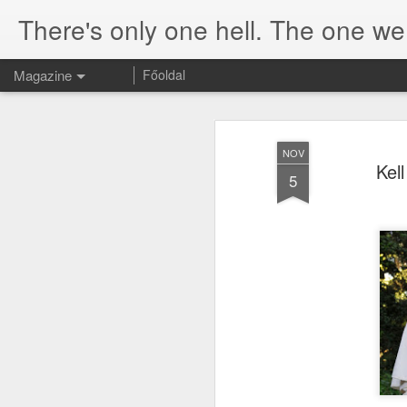
There's only one hell. The one we 
Magazine
Főoldal
NOV
Kel
5