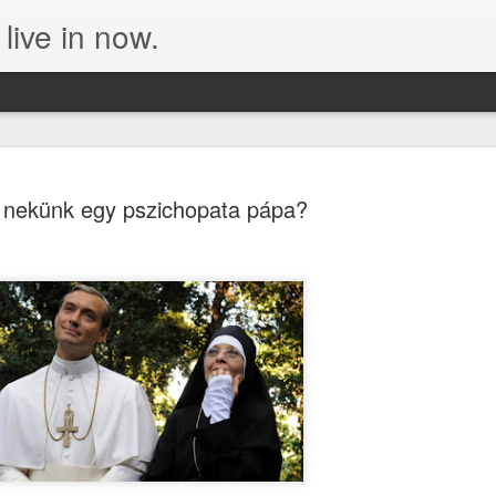
live in now.
l nekünk egy pszichopata pápa?
Akik az ur
SEP
24
avagy Erdő
Engem igazából nem az döb
prímás (és ne felejtsük Ba
elhíresült kötcsei zarándokl
mindazokat, akik az állam 
szeparációnak a teljes felm
Állam és egyház elválasztá