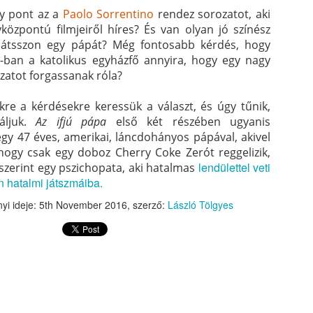
már szót sem érdemes ejten
gy pont az a
Paolo Sorrentino
rendez sorozatot, aki
Ferencnek, vagy a többi ki
özpontú filmjeiről híres? És van olyan jó színész
Ágostonnak az életművére,
az az igaz és a maga idej
ljátsszon egy pápát? Még fontosabb kérdés, hogy
hogy egy modern társadalom
ban a katolikus egyházfő annyira, hogy egy nagy
szeparáció, immár aláeresz
zatot forgassanak róla?
homálya.
re a kérdésekre keressük a választ, és úgy tűnik,
áljuk.
Az ifjú pápa
első két részében ugyanis
y 47 éves, amerikai, láncdohányos pápával, akivel
 hogy csak egy doboz Cherry Coke Zerót reggelizik,
lendülettel veti
 szerint egy pszichopata, aki hatalmas
n hatalmi játszmáiba.
yi ideje:
5th November 2016
, szerző:
László Tölgyes
Ferenc pápának
Ferenc pápa szerint a
AUG
AUG
5
4
beszédet kellett volna
transzneműek Isten
mondania, de nem
lányai